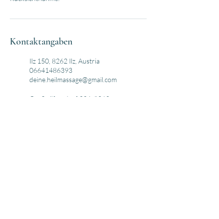
Kontaktangaben
Ilz 150, 8262 Ilz, Austria
06641486393
deine.heilmassage@gmail.com
Großwilfersdorf 234, 8263
Großwilfersdorf, Austria
06641486393
deine.heilmassage@gmail.com
Kontakt
paulina haushofer