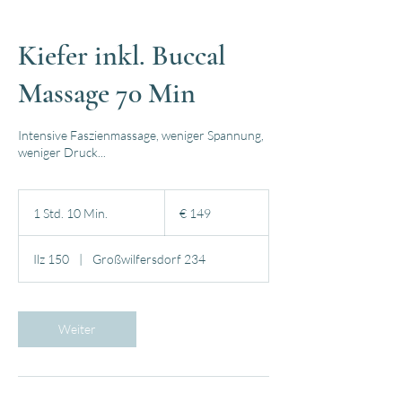
Kiefer inkl. Buccal
Massage 70 Min
Intensive Faszienmassage, weniger Spannung,
weniger Druck...
149
Euro
1 Std. 10 Min.
1
€ 149
S
t
Ilz 150
|
Großwilfersdorf 234
d
1
0
M
Weiter
i
n
.