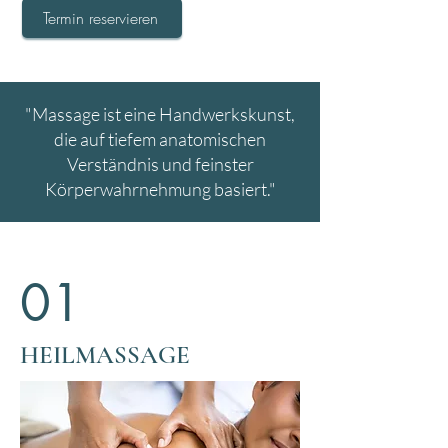
Termin reservieren
"Massage ist eine Handwerkskunst,
die auf tiefem anatomischen
Verständnis und feinster
Körperwahrnehmung basiert."
01
HEILMASSAGE